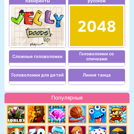
лабиринты
русском
Головоломки со
Сложные головоломки
спичками
Головоломки для детей
Линия танца
Популярные