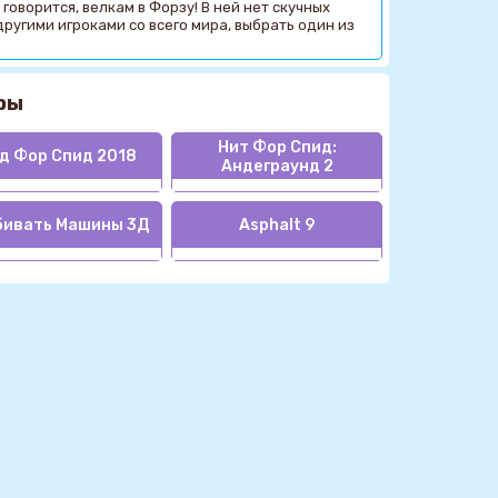
говорится, велкам в Форзу! В ней нет скучных
ругими игроками со всего мира, выбрать один из
ры
Нит Фор Спид:
д Фор Спид 2018
Андеграунд 2
бивать Машины 3Д
Asphalt 9