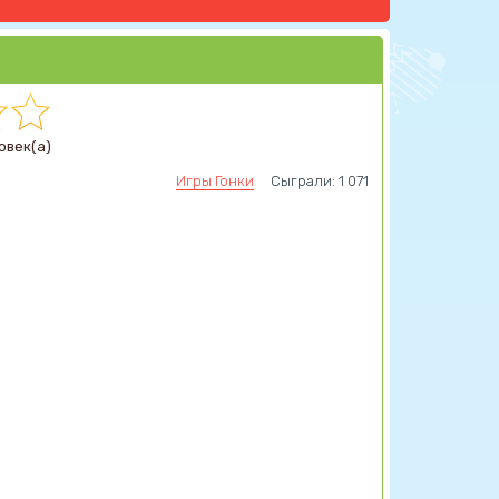
овек(а)
Игры Гонки
Сыграли: 1 071