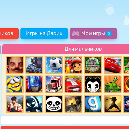
чиков
Игры на Двоих
Мои игры
0
Для мальчиков