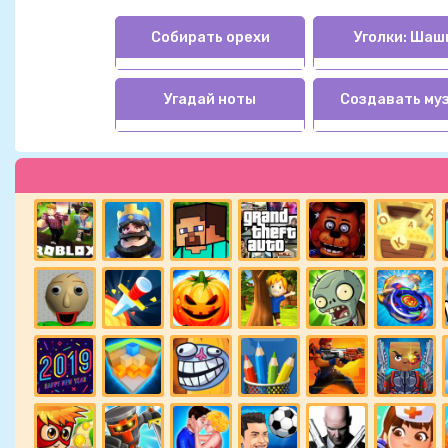
Собирать орехи
Уголки: Шаш
Угадай ноты
Создавать му