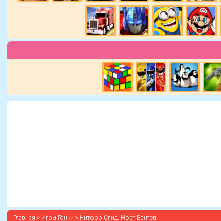
Главная
»
Игры Гонки
» Нитфор Спид: Мост Вантед