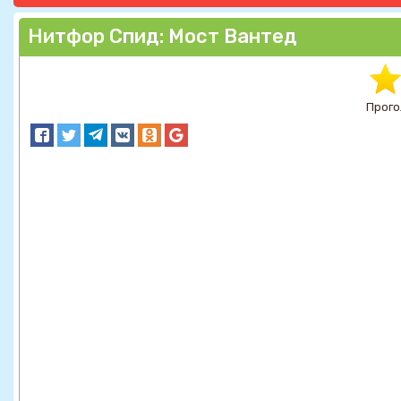
Нитфор Спид: Мост Вантед
Прого