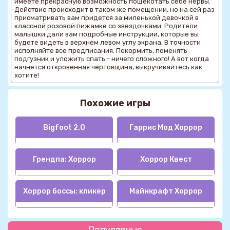
имеете прекрасную возможность пощекотать себе нервы.
Действие происходит в таком же помещении, но на сей раз
присматривать вам придется за миленькой девочкой в
классной розовой пижамке со звездочками. Родители
малышки дали вам подробные инструкции, которые вы
будете видеть в верхнем левом углу экрана. В точности
исполняйте все предписания. Покормить, поменять
подгузник и уложить спать - ничего сложного! А вот когда
начнется откровенная чертовщина, выкручивайтесь как
хотите!
Похожие игры
Bigfoot 2.0
Гаррис Мод Хоррор
Грендпа: Хоррор
Хоррор Квест
Хоррор боссы: кликер
Майнкрафт Хоррор
Популярные