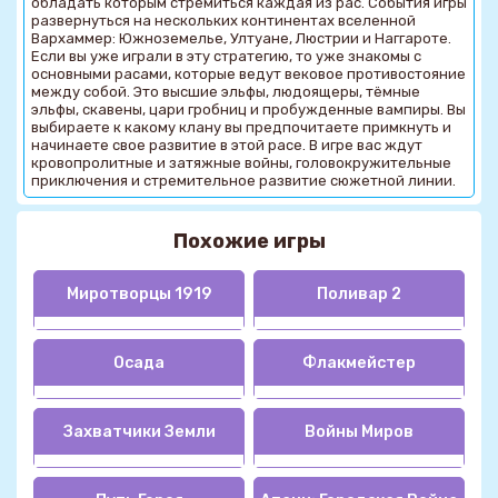
обладать которым стремиться каждая из рас. События игры
развернуться на нескольких континентах вселенной
Вархаммер: Южноземелье, Ултуане, Люстрии и Наггароте.
Если вы уже играли в эту стратегию, то уже знакомы с
основными расами, которые ведут вековое противостояние
между собой. Это высшие эльфы, людоящеры, тёмные
эльфы, скавены, цари гробниц и пробужденные вампиры. Вы
выбираете к какому клану вы предпочитаете примкнуть и
начинаете свое развитие в этой расе. В игре вас ждут
кровопролитные и затяжные войны, головокружительные
приключения и стремительное развитие сюжетной линии.
Похожие игры
Миротворцы 1919
Поливар 2
Осада
Флакмейстер
Захватчики Земли
Войны Миров