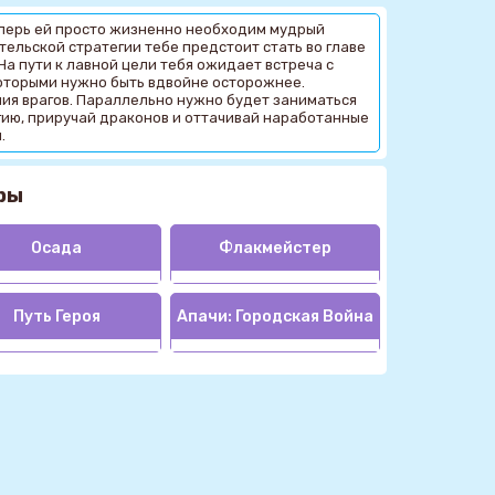
еперь ей просто жизненно необходим мудрый
тельской стратегии тебе предстоит стать во главе
На пути к лавной цели тебя ожидает встреча с
оторыми нужно быть вдвойне осторожнее.
ния врагов. Параллельно нужно будет заниматься
ию, приручай драконов и оттачивай наработанные
.
ры
Осада
Флакмейстер
Путь Героя
Апачи: Городская Война