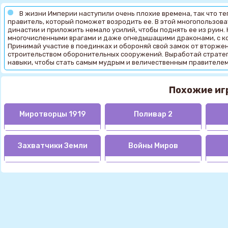
В жизни Империи наступили очень плохие времена, так что т
правитель, который поможет возродить ее. В этой многопользова
династии и приложить немало усилий, чтобы поднять ее из руин. 
многочисленными врагами и даже огнедышащими драконами, с к
Принимай участие в поединках и обороняй свой замок от вторже
строительством оборонительных сооружений. Выработай стратег
навыки, чтобы стать самым мудрым и величественным правителем
Похожие иг
Миротворцы 1919
Поливар 2
Захватчики Земли
Войны Миров