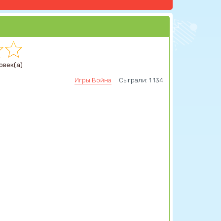
овек(а)
Игры Война
Сыграли: 1 134