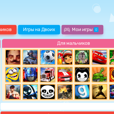
чиков
Игры на Двоих
Мои игры
0
Для мальчиков