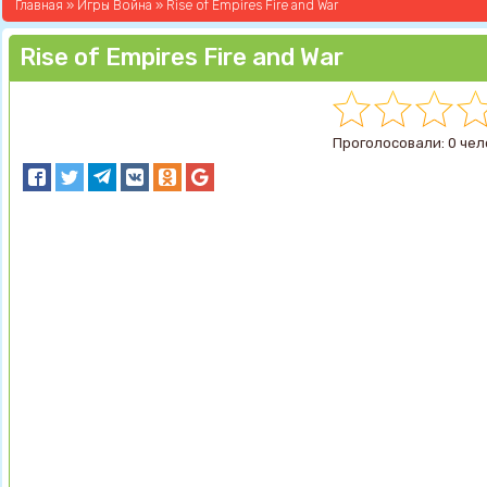
Главная
»
Игры Война
» Rise of Empires Fire and War
Rise of Empires Fire and War
Проголосовали: 0 чел