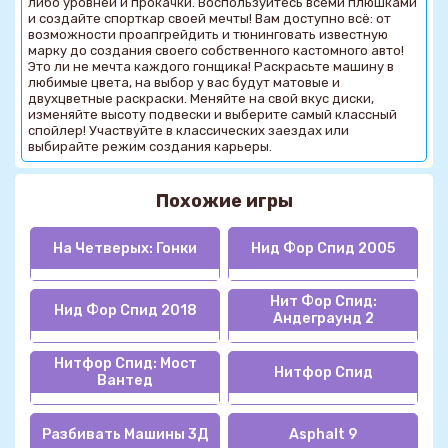
либо уровней и прокачки. Воспользуйтесь всеми плюшками
и создайте спорткар своей мечты! Вам доступно всё: от
возможности проапгрейдить и тюнинговать известную
марку до создания своего собственного кастомного авто!
Это ли не мечта каждого гонщика! Раскрасьте машину в
любимые цвета, на выбор у вас будут матовые и
двухцветные раскраски. Меняйте на свой вкус диски,
изменяйте высоту подвески и выберите самый классный
спойлер! Участвуйте в классических заездах или
выбирайте режим создания карьеры.
Похожие игры
На Четверых: Гонки
Нид Фор Спид 2005
Нит Фор Спид:
Нид Фор Спид 2018
Андеграунд 2
Нитфор Спид: Мост
Нитфор Спид
Вантед
Разбивать Машины 3Д
Asphalt 9