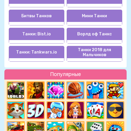
Битвы Танков
Мини Танки
Танки: Bist.io
Ворлд оф Танкс
Танки 2018 для
Танки: Tankwars.io
Мальчиков
Популярные