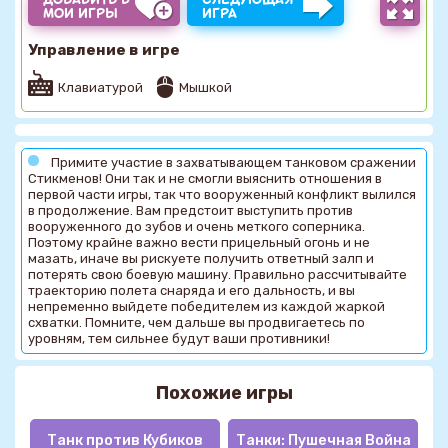
МОИ ИГРЫ
ИГРА
Управление в игре
Клавиатурой
Мышкой
Примите участие в захватывающем танковом сражении
Стикменов! Они так и не смогли выяснить отношения в
первой части игры, так что вооруженный конфликт вылился
в продолжение. Вам предстоит выступить против
вооруженного до зубов и очень меткого соперника.
Поэтому крайне важно вести прицельный огонь и не
мазать, иначе вы рискуете получить ответный залп и
потерять свою боевую машину. Правильно рассчитывайте
траекторию полета снаряда и его дальность, и вы
непременно выйдете победителем из каждой жаркой
схватки. Помните, чем дальше вы продвигаетесь по
уровням, тем сильнее будут ваши противники!
Похожие игры
Танк против Кубиков
Танки: Пушечная Война