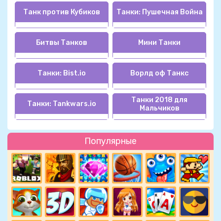
Танк против Кубиков
Танки: Пушечная Война
Битвы Танков
Мини Танки
Танки: Bist.io
Ворлд оф Танкс
Танки 2018 для
Танки: Tankwars.io
Мальчиков
Популярные