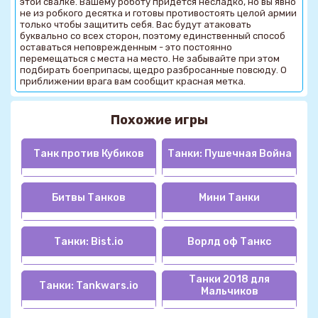
этой свалке. Вашему роботу придется несладко, но вы явно
не из робкого десятка и готовы противостоять целой армии
только чтобы защитить себя. Вас будут атаковать
буквально со всех сторон, поэтому единственный способ
оставаться неповрежденным - это постоянно
перемещаться с места на место. Не забывайте при этом
подбирать боеприпасы, щедро разбросанные повсюду. О
приближении врага вам сообщит красная метка.
Похожие игры
Танк против Кубиков
Танки: Пушечная Война
Битвы Танков
Мини Танки
Танки: Bist.io
Ворлд оф Танкс
Танки 2018 для
Танки: Tankwars.io
Мальчиков