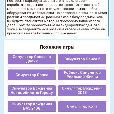
построить карьеру знаменитого ютюб блогера и
заработать огромное количество денег. Как и все ютюб
миллионеры, вы начнете с нуля в тесной комнатке без
оборудования и обстановки. Но постепенно, кликая, снимая
ролики и продвигая их, расширяя свою базу подписчиков,
вы будете становится матёрым профессионалом своего
дела. Тратьте заработанные на видеороликах деньги с
умом и вкладывайте их в развитие своего канала, чтобы он
приносил вам все больше и больше денег.
Похожие игры
Симулятор Санса на
Симулятор Санса 2
Двоих
Роблокс Симулятор
Симулятор Санса
Реальной Жизни
Симулятор Вождения
Симулятор Вождения
Автомобиля по Городу
2018
Симулятор вождения
Симулятор Кота
ВАЗ 2108