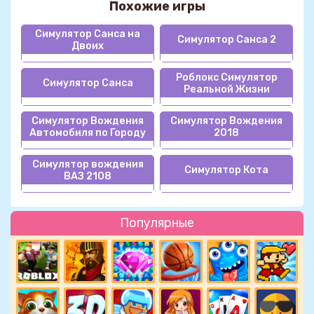
Похожие игры
Симулятор Санса на
Симулятор Санса 2
Двоих
Роблокс Симулятор
Симулятор Санса
Реальной Жизни
Симулятор Вождения
Симулятор Вождения
Автомобиля по Городу
2018
Симулятор вождения
Симулятор Кота
ВАЗ 2108
Популярные