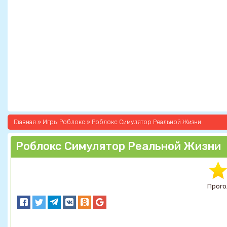
Главная
»
Игры Роблокс
» Роблокс Симулятор Реальной Жизни
Роблокс Симулятор Реальной Жизни
Прого