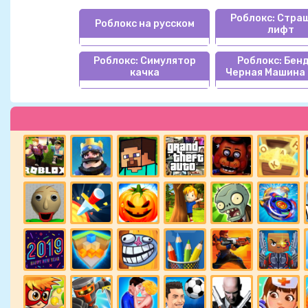
Роблокс: Стра
Роблокс на русском
лифт
Роблокс: Симулятор
Роблокс: Бенд
качка
Черная Машина 