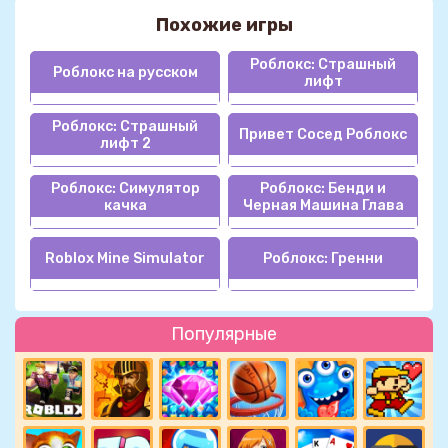
Похожие игры
Роблокс: Страшный
Роблокс на русском
лифт
Роблокс: Страшный
Привет Сосед Роблокс
лифт 2
Роблокс: Симулятор
Роблокс: Бенди и
качка
Черная Машина Глава
Roblox Mine Simulator
Роблокс: Гренни
Популярные