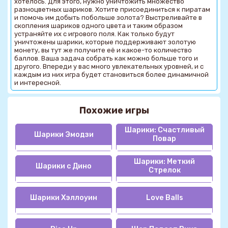
хотелось. Для этого, нужно уничтожить множество
разноцветных шариков. Хотите присоединиться к пиратам
и помочь им добыть побольше золота? Выстреливайте в
скопления шариков одного цвета и таким образом
устраняйте их с игрового поля. Как только будут
уничтожены шарики, которые поддерживают золотую
монету, вы тут же получите её и какое-то количество
баллов. Ваша задача собрать как можно больше того и
другого. Впереди у вас много увлекательных уровней, и с
каждым из них игра будет становиться более динамичной
и интересной.
Похожие игры
Шарики: Счастливый
Шарики Эмодзи
Повар
Шарики: Меткий
Шарики с Дино
Стрелок
Шарики Хэллоуин
Love Balls