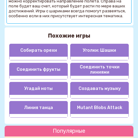
можно корректировать направление полета. Справа на
поле будет ваш счет, который будет расти по мере ваших
достижений. Игры с шариками всегда помогут развеяться,
особенно если в них присутствует интересная тематика.
Похожие игры
Собирать орехи
Уголки: Шашки
Соединить точки
Соединить фрукты
линиями
Угадай ноты
Создавать музыку
Линия танца
Mutant Blobs Attack
Популярные