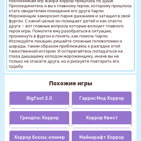
поклонникам игр жанра хоррор пришлась по душе.
Присоединитесь и вы к главному герою, которому пришлось
стать свидетелем похищения его друга Чарли.
Мороженщик заморозил парня дыханием и затащил в свой
фургон. С какой целью он похищает детей и как спасти
друга — вот главные вопросы которые волнуют главного
героя игры. Помогите ему разобраться в ситуации,
проникнуть в фургон и понять, как помочь Чарли.
Исследуйте локации, решайте сложные головоломки и
шарады, таким образом приближаясь к разгадке этой
таинственной истории. И остерегайтесь попадаться на
глаза дышащему холодом мороженщику, иначе вы не
только не спасете друга, но и рискуете повторить его
судьбу.
Похожие игры
Bigfoot 2.0
Гаррис Мод Хоррор
Грендпа: Хоррор
Хоррор Квест
Хоррор боссы: кликер
Майнкрафт Хоррор