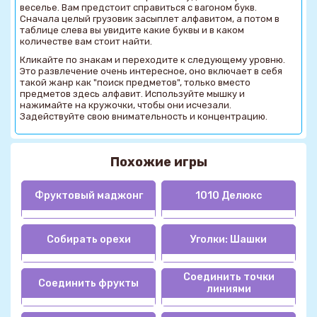
веселье. Вам предстоит справиться с вагоном букв.
Сначала целый грузовик засыплет алфавитом, а потом в
таблице слева вы увидите какие буквы и в каком
количестве вам стоит найти.
Кликайте по знакам и переходите к следующему уровню.
Это развлечение очень интересное, оно включает в себя
такой жанр как "поиск предметов", только вместо
предметов здесь алфавит. Используйте мышку и
нажимайте на кружочки, чтобы они исчезали.
Задействуйте свою внимательность и концентрацию.
Похожие игры
Фруктовый маджонг
1010 Делюкс
Собирать орехи
Уголки: Шашки
Соединить точки
Соединить фрукты
линиями