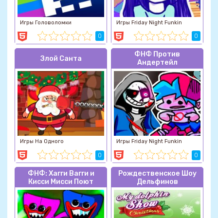
Игры Головоломки
Игры Friday Night Funkin
0
0
ФНФ Против
Злой Санта
Андертейл
Игры На Одного
Игры Friday Night Funkin
0
0
ФНФ: Хагги Вагги и
Рождественское Шоу
Кисси Мисси Поют
Дельфинов