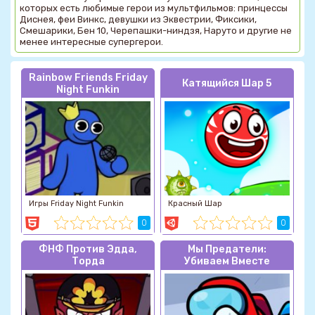
которых есть любимые герои из мультфильмов: принцессы
Диснея, феи Винкс, девушки из Эквестрии, Фиксики,
Смешарики, Бен 10, Черепашки-ниндзя, Наруто и другие не
менее интересные супергерои.
Rainbow Friends Friday
Катящийся Шар 5
Night Funkin
Игры Friday Night Funkin
Красный Шар
0
0
ФНФ Против Эдда,
Мы Предатели:
Торда
Убиваем Вместе