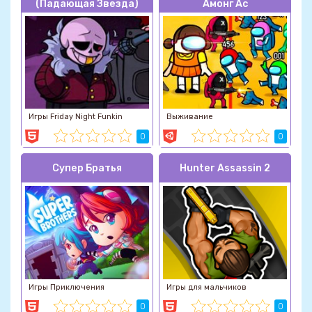
(Падающая Звезда)
Амонг Ас
Игры Friday Night Funkin
Выживание
0
0
Супер Братья
Hunter Assassin 2
Игры Приключения
Игры для мальчиков
0
0