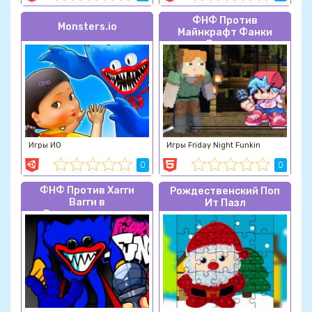
ФНФ Против
Monsters.io
Майнкрафт Фанки
Версии
Игры ИО
Игры Friday Night Funkin
0
0
ФНФ Против Хагги
Рождественский Поп
Вагги в
Ит Пазл
Вентиляционном
Отверстии