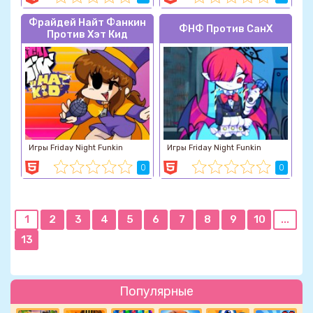
Фрайдей Найт Фанкин
ФНФ Против СанХ
Против Хэт Кид
Игры Friday Night Funkin
Игры Friday Night Funkin
0
0
1
2
3
4
5
6
7
8
9
10
...
13
Популярные