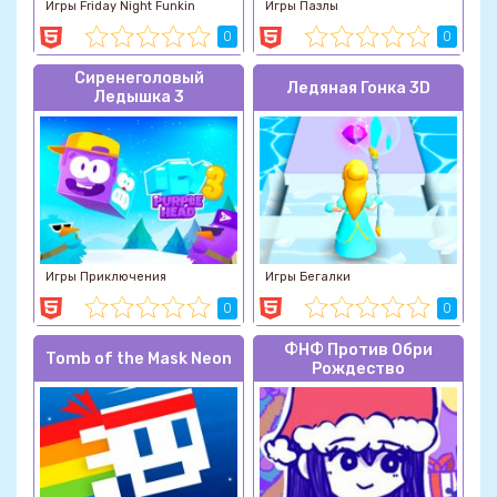
Игры Friday Night Funkin
Игры Пазлы
0
0
Сиренеголовый
Ледяная Гонка 3D
Ледышка 3
Игры Приключения
Игры Бегалки
0
0
ФНФ Против Обри
Tomb of the Mask Neon
Рождество