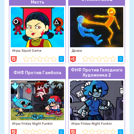
Месть
Игры Squid Game
Драки
0
0
ФНФ Против Голодного
ФНФ Против Гамбола
Художника 2
Игры Friday Night Funkin
Игры Friday Night Funkin
0
0