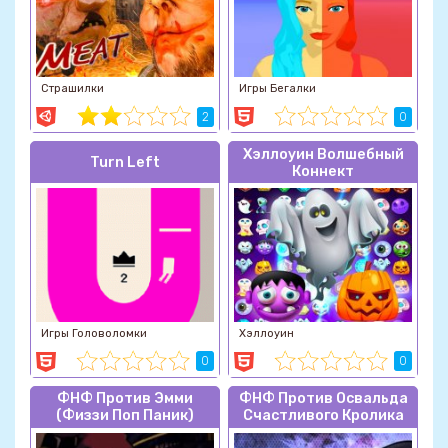
Страшилки
Игры Бегалки
2
0
Хэллоуин Волшебный
Turn Left
Коннект
Игры Головоломки
Хэллоуин
0
0
ФНФ Против Эмми
ФНФ Против Освальда
(Физзи Поп Паник)
Счастливого Кролика