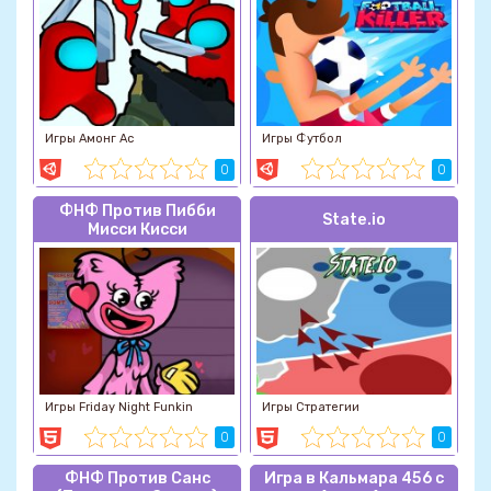
Игры Амонг Ас
Игры Футбол
0
0
ФНФ Против Пибби
State.io
Мисси Кисси
Игры Friday Night Funkin
Игры Стратегии
0
0
ФНФ Против Санс
Игра в Кальмара 456 с