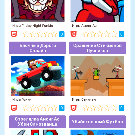
Игры Friday Night Funkin
Игры Амонг Ас
0
0
Блочные Дороги
Сражение Стикменов
Онлайн
Лучников
Игры Гонки
Игры Стикмен
0
0
Стрелялка Амонг Ас:
Убийственный Футбол
Убей Самозванца