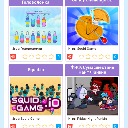
Candy Challenge 3D
Головоломка
Игры Головоломки
Игры Squid Game
0
0
ФНФ: Сумасшествие
Squid.io
Найт Фанкин
Игры Squid Game
Игры Friday Night Funkin
0
0