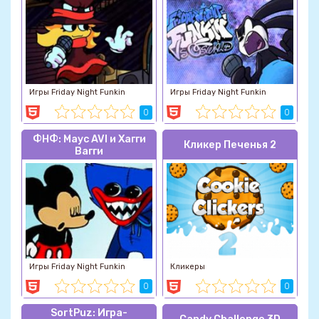
Игры Friday Night Funkin
Игры Friday Night Funkin
0
0
ФНФ: Маус AVI и Хагги
Кликер Печенья 2
Вагги
Игры Friday Night Funkin
Кликеры
0
0
SortPuz: Игра-