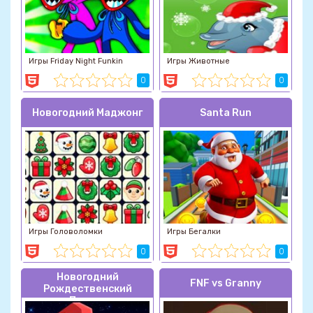
Игры Friday Night Funkin
Игры Животные
0
0
Новогодний Маджонг
Santa Run
Игры Головоломки
Игры Бегалки
0
0
Новогодний
FNF vs Granny
Рождественский
Паркур