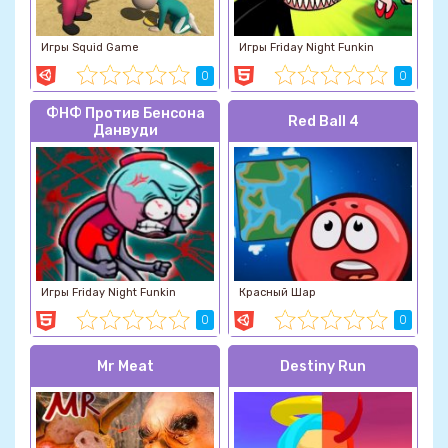
Игры Squid Game
Игры Friday Night Funkin
0
0
ФНФ Против Бенсона
Red Ball 4
Данвуди
Игры Friday Night Funkin
Красный Шар
0
0
Mr Meat
Destiny Run