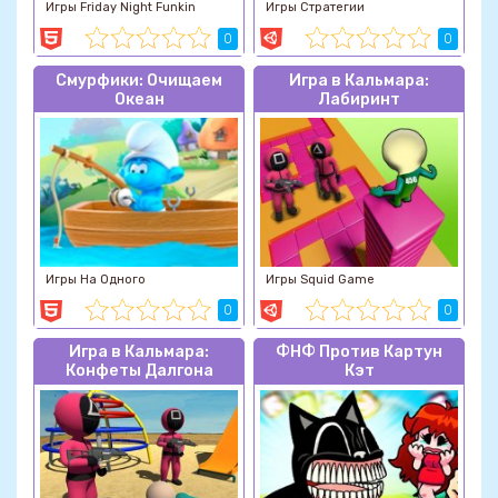
Игры Friday Night Funkin
Игры Стратегии
0
0
Смурфики: Очищаем
Игра в Кальмара:
Океан
Лабиринт
Игры На Одного
Игры Squid Game
0
0
Игра в Кальмара:
ФНФ Против Картун
Конфеты Далгона
Кэт