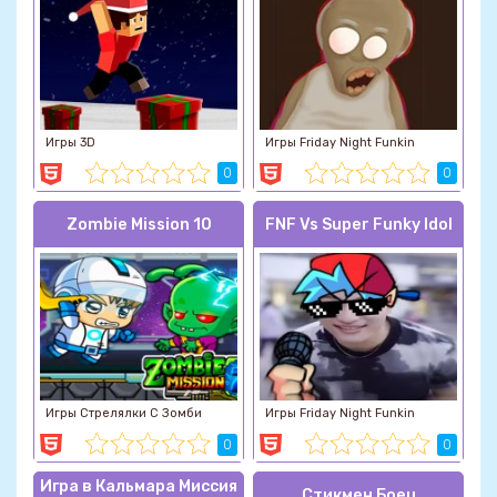
Игры 3D
Игры Friday Night Funkin
0
0
Zombie Mission 10
FNF Vs Super Funky Idol
Игры Стрелялки С Зомби
Игры Friday Night Funkin
0
0
Игра в Кальмара Миссия
Стикмен Боец