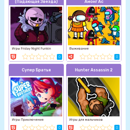
(Падающая Звезда)
Амонг Ас
Игры Friday Night Funkin
Выживание
0
0
Супер Братья
Hunter Assassin 2
Игры Приключения
Игры для мальчиков
0
0