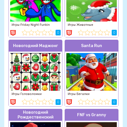
Игры Friday Night Funkin
Игры Животные
0
0
Новогодний Маджонг
Santa Run
Игры Головоломки
Игры Бегалки
0
0
Новогодний
FNF vs Granny
Рождественский
Паркур