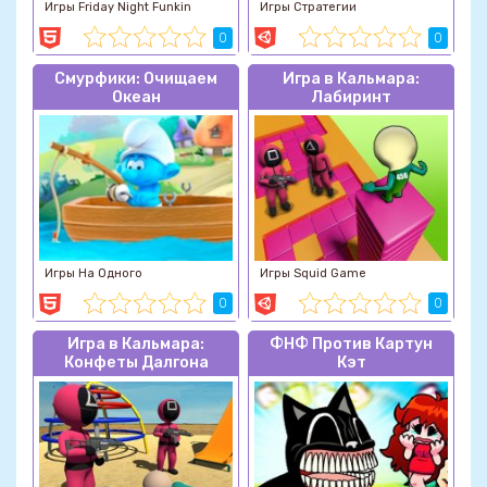
Игры Friday Night Funkin
Игры Стратегии
0
0
Смурфики: Очищаем
Игра в Кальмара:
Океан
Лабиринт
Игры На Одного
Игры Squid Game
0
0
Игра в Кальмара:
ФНФ Против Картун
Конфеты Далгона
Кэт