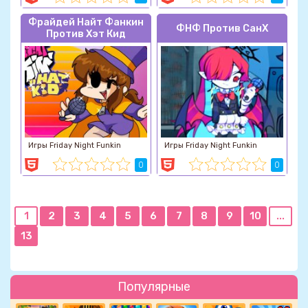
Фрайдей Найт Фанкин
ФНФ Против СанХ
Против Хэт Кид
Игры Friday Night Funkin
Игры Friday Night Funkin
0
0
1
2
3
4
5
6
7
8
9
10
...
13
Популярные