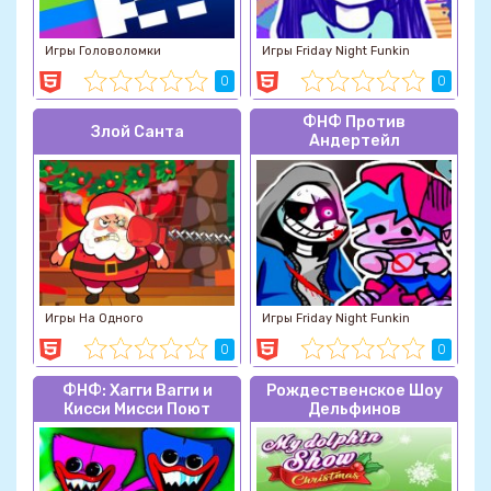
Игры Головоломки
Игры Friday Night Funkin
0
0
ФНФ Против
Злой Санта
Андертейл
Игры На Одного
Игры Friday Night Funkin
0
0
ФНФ: Хагги Вагги и
Рождественское Шоу
Кисси Мисси Поют
Дельфинов