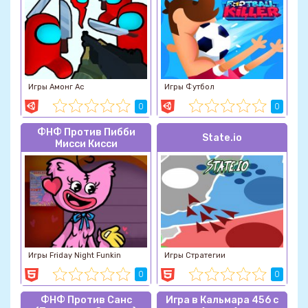
Игры Амонг Ас
Игры Футбол
0
0
ФНФ Против Пибби
State.io
Мисси Кисси
Игры Friday Night Funkin
Игры Стратегии
0
0
ФНФ Против Санс
Игра в Кальмара 456 с