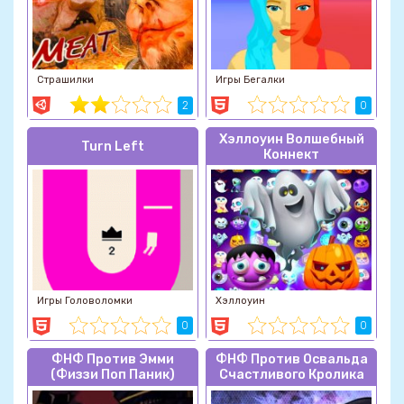
Страшилки
Игры Бегалки
2
0
Хэллоуин Волшебный
Turn Left
Коннект
Игры Головоломки
Хэллоуин
0
0
ФНФ Против Эмми
ФНФ Против Освальда
(Физзи Поп Паник)
Счастливого Кролика