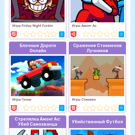
Игры Friday Night Funkin
Игры Амонг Ас
0
0
Блочные Дороги
Сражение Стикменов
Онлайн
Лучников
Игры Гонки
Игры Стикмен
0
0
Стрелялка Амонг Ас:
Убийственный Футбол
Убей Самозванца