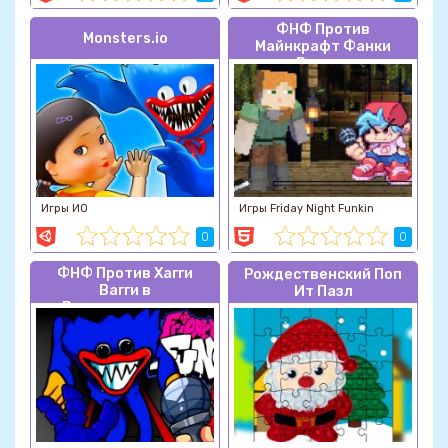
ФНФ Против
Monsters.io
Майнкрафт Фанки
Версии
Игры ИО
Игры Friday Night Funkin
0
0
ФНФ Против Хагги
Рождественский Поп
Вагги в
Ит Пазл
Вентиляционном
Отверстии