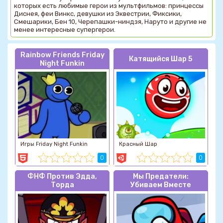
которых есть любимые герои из мультфильмов: принцессы
Диснея, феи Винкс, девушки из Эквестрии, Фиксики,
Смешарики, Бен 10, Черепашки-ниндзя, Наруто и другие не
менее интересные супергерои.
Rainbow Friends Friday
Катящийся Шар 5
Night Funkin
Игры Friday Night Funkin
Красный Шар
0
0
ФНФ Против Эдда,
Мы Предатели:
Торда
Убиваем Вместе