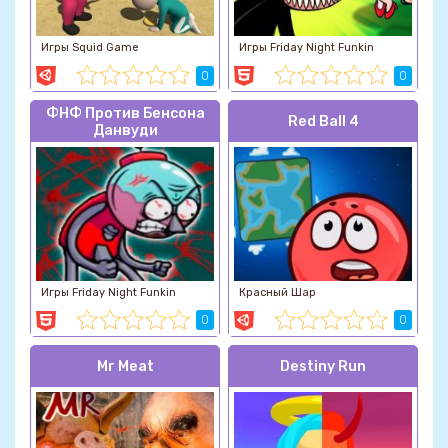
Игры Squid Game
Игры Friday Night Funkin
0
0
ФНФ Против Бенсона
Red Ball 4
Данвуди
Игры Friday Night Funkin
Красный Шар
0
0
Mr Meat
Destiny Run