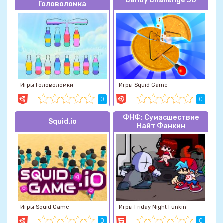
Candy Challenge 3D
Головоломка
Игры Головоломки
Игры Squid Game
0
0
ФНФ: Сумасшествие
Squid.io
Найт Фанкин
Игры Squid Game
Игры Friday Night Funkin
0
0