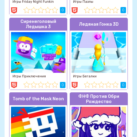
Игры Friday Night Funkin
Игры Пазлы
0
0
Сиренеголовый
Ледяная Гонка 3D
Ледышка 3
Игры Приключения
Игры Бегалки
0
0
ФНФ Против Обри
Tomb of the Mask Neon
Рождество