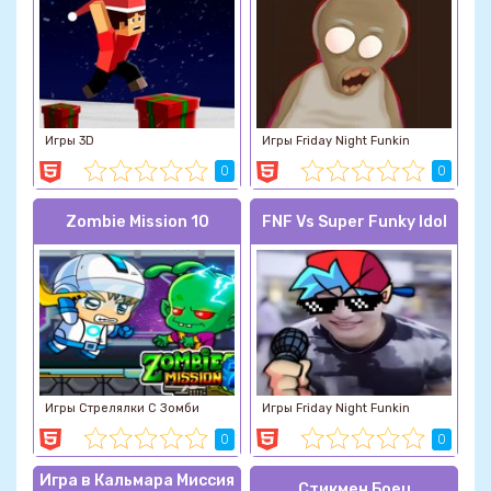
Игры 3D
Игры Friday Night Funkin
0
0
Zombie Mission 10
FNF Vs Super Funky Idol
Игры Стрелялки С Зомби
Игры Friday Night Funkin
0
0
Игра в Кальмара Миссия
Стикмен Боец