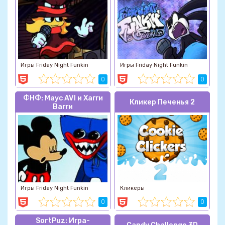
Игры Friday Night Funkin
Игры Friday Night Funkin
0
0
ФНФ: Маус AVI и Хагги
Кликер Печенья 2
Вагги
Игры Friday Night Funkin
Кликеры
0
0
SortPuz: Игра-