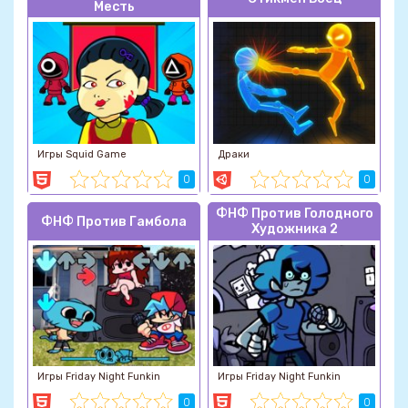
Месть
Игры Squid Game
Драки
0
0
ФНФ Против Голодного
ФНФ Против Гамбола
Художника 2
Игры Friday Night Funkin
Игры Friday Night Funkin
0
0