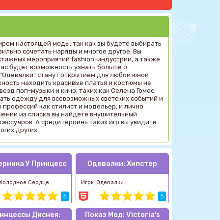
иром настоящей моды, так как вы будете выбирать
вильно сочетать наряды и многое другое. Вы
тижных мероприятий fashion-индустрии, а также
 вас будет возможность узнать больше о
 "Одевалки" станут открытием для любой юной
ность находить красивые платья и костюмы не
везд поп-музыки и кино, таких как Селена Гомес,
рать одежду для всевозможных светских событий и
 профессий как стилист и модельер, и лично
чении из списка вы найдете внушительный
ессуаров. А среди героинь таких игр вы увидите
огих других.
еринка У Принцесс
Одевалки: Хипстер
 Холодное Сердце
Игры Одевалки
5
5
инцессы Диснея:
Показ Мод: Victoria's