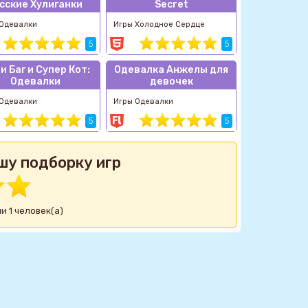
сские Хулиганки
Secret
 Одевалки
Игры Холодное Сердце
5
5
и Баг и Супер Кот:
Одевалка Анжелы для
Одевалки
девочек
 Одевалки
Игры Одевалки
5
5
шу подборку игр
и 1 человек(а)