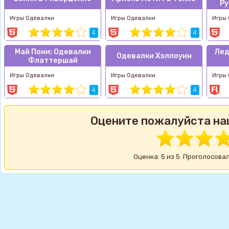
Ру
Игры Одевалки
Игры Одевалки
Игры
4
4
Май Пони: Одевалки
Лед
Одевалки Хэллоуин
Флаттершай
Игры Одевалки
Игры Одевалки
Игры
4
4
Оцените пожалуйста на
Оценка: 5 из 5. Проголосовал