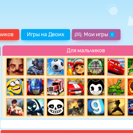
чиков
Игры на Двоих
Мои игры
0
Для мальчиков