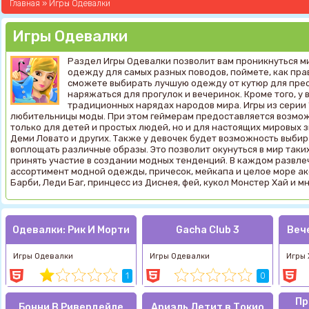
Главная
»
Игры Одевалки
Игры Одевалки
Раздел Игры Одевалки позволит вам проникнуться м
одежду для самых разных поводов, поймете, как пра
сможете выбирать лучшую одежду от кутюр для прес
наряжаться для прогулок и вечеринок. Кроме того, у
традиционных нарядах народов мира. Игры из серии
любительницы моды. При этом геймерам предоставляется возмож
только для детей и простых людей, но и для настоящих мировых з
Деми Ловато и других. Также у девочек будет возможность выби
воплощать различные образы. Это позволит окунуться в мир таких
принять участие в создании модных тенденций. В каждом развле
ассортимент модной одежды, причесок, мейкапа и целое море акс
Барби, Леди Баг, принцесс из Диснея, фей, кукол Монстер Хай и мн
Одевалки: Рик И Морти
Gacha Club 3
Веч
Игры Одевалки
Игры Одевалки
Игры
1
0
Пр
Бонни В Ривердейле
Ариэль Летит в Токио