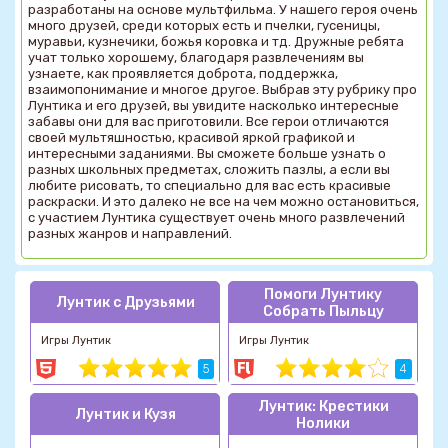
разработаны на основе мультфильма. У нашего героя очень
много друзей, среди которых есть и пчелки, гусеницы,
муравьи, кузнечики, божья коровка и тд. Дружные ребята
учат только хорошему, благодаря развлечениям вы
узнаете, как проявляется доброта, поддержка,
взаимопонимание и многое другое. Выбрав эту рубрику про
Лунтика и его друзей, вы увидите насколько интересные
забавы они для вас приготовили. Все герои отличаются
своей мультяшностью, красивой яркой графикой и
интересными заданиями. Вы сможете больше узнать о
разных школьных предметах, сложить пазлы, а если вы
любите рисовать, то специально для вас есть красивые
раскраски. И это далеко не все на чем можно остановиться,
с участием Лунтика существует очень много развлечений
разных жанров и направлений.
Помоги Лунтику
Лунтик с Друзьями
Собрать Пыльцу
Игры Лунтик
Игры Лунтик
5
4
Лунтик: Крестики
Лунтик и Кузя
Нолики