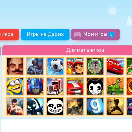
чиков
Игры на Двоих
Мои игры
0
Для мальчиков