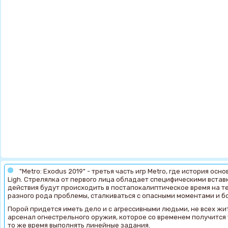
"Metro: Exodus 2019" - третья часть игр Metro, где история осн
Ligh. Стрелялка от первого лица обладает специфическими вставк
действия будут происходить в постапокалиптическое время на т
разного рода проблемы, сталкиваться с опасными моментами и бо
Порой придется иметь дело и с агрессивными людьми, не всех жи
арсенал огнестрельного оружия, которое со временем получится 
то же время выполнять линейные задания.