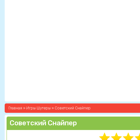
Главная
»
Игры Шутеры
» Советский Снайпер
Советский Снайпер