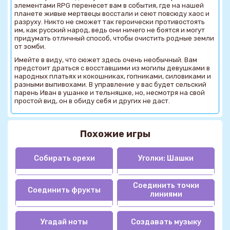
элементами RPG перенесет вам в события, где на нашей
планете живые мертвецы восстали и сеют повсюду хаос и
разруху. Никто не сможет так героически противостоять
им, как русский народ, ведь они ничего не боятся и могут
придумать отличный способ, чтобы очистить родные земли
от зомби.
Имейте в виду, что сюжет здесь очень необычный. Вам
предстоит драться с восставшими из могилы девушками в
народных платьях и кокошниках, гопниками, силовиками и
разными выпивохами. В управление у вас будет сельский
парень Иван в ушанке и тельняшке, но, несмотря на свой
простой вид, он в обиду себя и других не даст.
Похожие игры
Собирать орехи
Уголки: Шашки
Соединить точки
Соединить фрукты
линиями
Угадай ноты
Создавать музыку