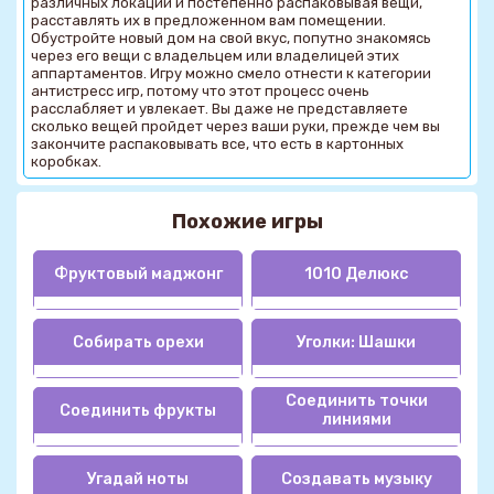
различных локаций и постепенно распаковывая вещи,
расставлять их в предложенном вам помещении.
Обустройте новый дом на свой вкус, попутно знакомясь
через его вещи с владельцем или владелицей этих
аппартаментов. Игру можно смело отнести к категории
антистресс игр, потому что этот процесс очень
расслабляет и увлекает. Вы даже не представляете
сколько вещей пройдет через ваши руки, прежде чем вы
закончите распаковывать все, что есть в картонных
коробках.
Похожие игры
Фруктовый маджонг
1010 Делюкс
Собирать орехи
Уголки: Шашки
Соединить точки
Соединить фрукты
линиями
Угадай ноты
Создавать музыку