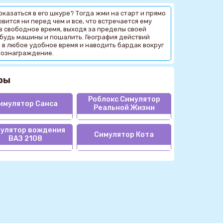
казаться в его шкуре? Тогда жми на старт и прямо
вится ни перед чем и все, что встречается ему
в свободное время, выходя за пределы своей
ибудь машины и пошалить. География действий
 в любое удобное время и наводить бардак вокруг
 вознаграждение.
ры
Роблокс Симулятор
имулятор Санса
Реальной Жизни
улятор вождения
Симулятор Кота
ВАЗ 2108