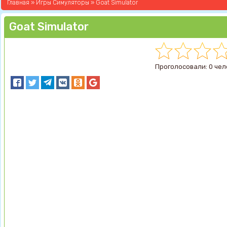
Главная
»
Игры Симуляторы
» Goat Simulator
Goat Simulator
Проголосовали: 0 чел