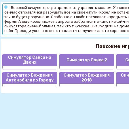
Веселый симулятор, где предстоит управлять козлом. Хочешь о
сейчас отправляйся разрушать все на своем пути. Козел не остано
точно будет разрушено. Особенно он любит атаковать предметы 
фермы. А еще козел может запросто забраться на капот какой-н
симулятора очень большая, так что ты сможешь выходить из дома
себя. Проходи успешно все этапы, и ты получишь за это хорошее
Похожие иг
Симулятор Санса на
Симулятор Санса 2
С
Двоих
Симулятор Вождения
Симулятор Вождения
Сим
Автомобиля по Городу
2018