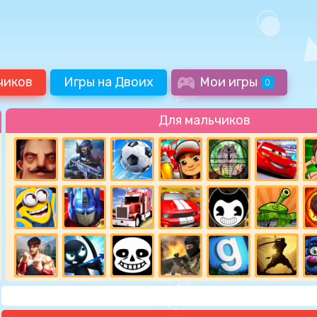
чиков
Игры на Двоих
Мои игры
0
Для мальчиков