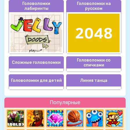
Головоломки
Головоломки на
лабиринты
русском
Головоломки со
Сложные головоломки
спичками
Головоломки для детей
Линия танца
Популярные