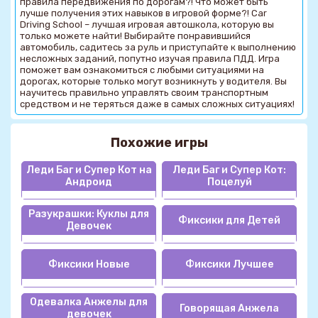
правила передвижения по дорогам?! Что может быть
лучше получения этих навыков в игровой форме?! Car
Driving School – лучшая игровая автошкола, которую вы
только можете найти! Выбирайте понравившийся
автомобиль, садитесь за руль и приступайте к выполнению
несложных заданий, попутно изучая правила ПДД. Игра
поможет вам ознакомиться с любыми ситуациями на
дорогах, которые только могут возникнуть у водителя. Вы
научитесь правильно управлять своим транспортным
средством и не теряться даже в самых сложных ситуациях!
Похожие игры
Леди Баг и Супер Кот на
Леди Баг и Супер Кот:
Андроид
Поцелуй
Разукрашки: Куклы для
Фиксики для Детей
Девочек
Фиксики Новые
Фиксики Лучшее
Одевалка Анжелы для
Говорящая Анжела
девочек