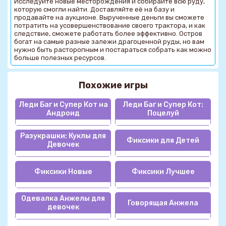
Исследуйте новые месторождения и собирайте всю руду,
которую смогли найти. Доставляйте её на базу и
продавайте на аукционе. Вырученные деньги вы сможете
потратить на усовершенствование своего трактора, и как
следствие, сможете работать более эффективно. Остров
богат на самые разные залежи драгоценной руды, но вам
нужно быть расторопным и постараться собрать как можно
больше полезных ресурсов.
Похожие игры
Леди Баг и Супер Кот на
Леди Баг и Супер Кот:
Андроид
Поцелуй
Разукрашки: Куклы для
Фиксики для Детей
Девочек
Фиксики Новые
Фиксики Лучшее
Одевалка Анжелы для
Говорящая Анжела
девочек