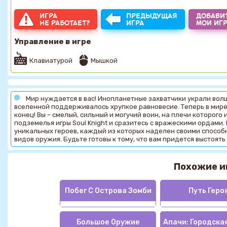
ИГРА
ПРЕДЫДУЩАЯ
ДОБАВИТ
НЕ РАБОТАЕТ?
ИГРА
МОИ ИГ
Управление в игре
Клавиатурой
Мышкой
Мир нуждается в вас! Инопланетные захватчики украли вол
вселенной поддерживалось хрупкое равновесие. Теперь в мире
конец! Вы – смелый, сильный и могучий воин, на плечи которого
подземелья игры Soul Knight и сразитесь с вражескими ордами
уникальных героев, каждый из которых наделен своими способн
видов оружия. Будьте готовы к тому, что вам придется выстоя
Похожие и
Побег С Острова Зомби
Путь Геро
Большое Оружие
Апачи: Городска