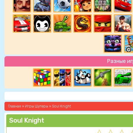
Разные и
Главная
»
Игры Шутеры
» Soul Knight
Soul Knight