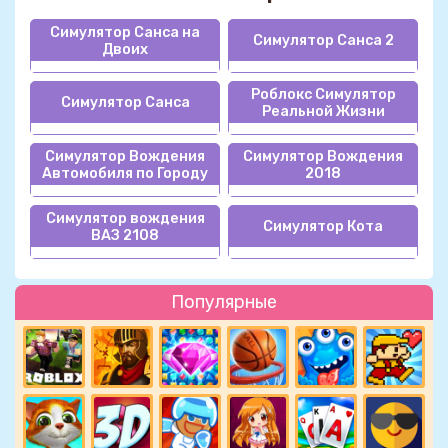
Симулятор Санса на
Симулятор Санса 2
Двоих
Роблокс Симулятор
Симулятор Санса
Реальной Жизни
Симулятор Вождения
Симулятор Вождения
Автомобиля по Городу
2018
Симулятор вождения
Симулятор Кота
ВАЗ 2108
Популярные