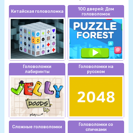
100 дверей: Дом
Китайская головоломка
головоломок
Головоломки
Головоломки на
лабиринты
русском
Головоломки со
Сложные головоломки
спичками