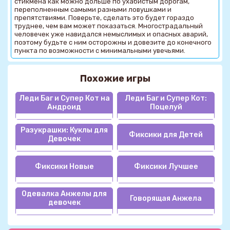
стикмена как можно дольше по ухабистым дорогам,
переполненным самыми разными ловушками и
препятствиями. Поверьте, сделать это будет гораздо
труднее, чем вам может показаться. Многострадальный
человечек уже навидался немыслимых и опасных аварий,
поэтому будьте с ним осторожны и довезите до конечного
пункта по возможности с минимальными увечьями.
Похожие игры
Леди Баг и Супер Кот на
Леди Баг и Супер Кот:
Андроид
Поцелуй
Разукрашки: Куклы для
Фиксики для Детей
Девочек
Фиксики Новые
Фиксики Лучшее
Одевалка Анжелы для
Говорящая Анжела
девочек