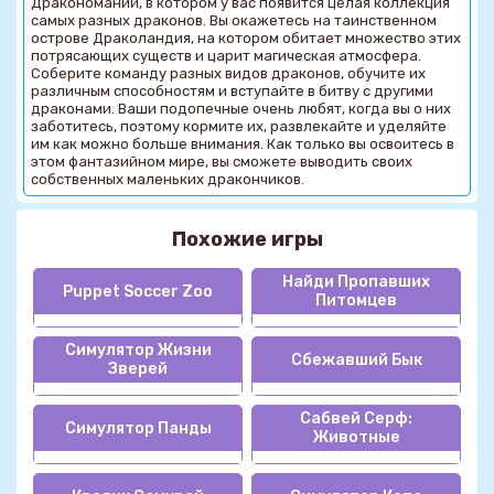
Дракономании, в котором у вас появится целая коллекция
самых разных драконов. Вы окажетесь на таинственном
острове Драколандия, на котором обитает множество этих
потрясающих существ и царит магическая атмосфера.
Соберите команду разных видов драконов, обучите их
различным способностям и вступайте в битву с другими
драконами. Ваши подопечные очень любят, когда вы о них
заботитесь, поэтому кормите их, развлекайте и уделяйте
им как можно больше внимания. Как только вы освоитесь в
этом фантазийном мире, вы сможете выводить своих
собственных маленьких дракончиков.
Похожие игры
Найди Пропавших
Puppet Soccer Zoo
Питомцев
Симулятор Жизни
Сбежавший Бык
Зверей
Сабвей Серф:
Симулятор Панды
Животные