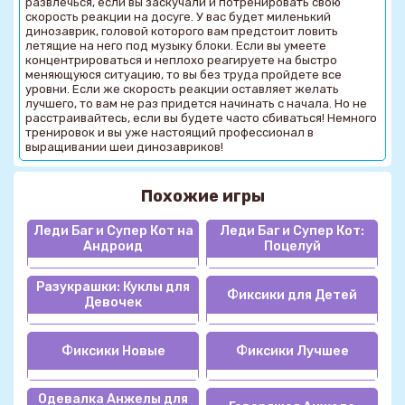
развлечься, если вы заскучали и потренировать свою
скорость реакции на досуге. У вас будет миленький
динозаврик, головой которого вам предстоит ловить
летящие на него под музыку блоки. Если вы умеете
концентрироваться и неплохо реагируете на быстро
меняющуюся ситуацию, то вы без труда пройдете все
уровни. Если же скорость реакции оставляет желать
лучшего, то вам не раз придется начинать с начала. Но не
расстраивайтесь, если вы будете часто сбиваться! Немного
тренировок и вы уже настоящий профессионал в
выращивании шеи динозавриков!
Похожие игры
Леди Баг и Супер Кот на
Леди Баг и Супер Кот:
Андроид
Поцелуй
Разукрашки: Куклы для
Фиксики для Детей
Девочек
Фиксики Новые
Фиксики Лучшее
Одевалка Анжелы для