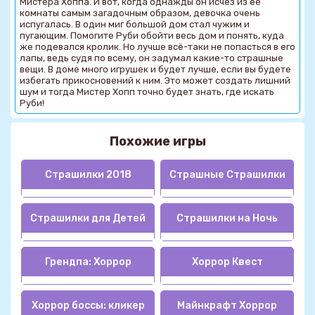
Мистера Хоппа. И вот, когда однажды он исчез из её
комнаты самым загадочным образом, девочка очень
испугалась. В один миг большой дом стал чужим и
пугающим. Помогите Руби обойти весь дом и понять, куда
же подевался кролик. Но лучше всё-таки не попасться в его
лапы, ведь судя по всему, он задумал какие-то страшные
вещи. В доме много игрушек и будет лучше, если вы будете
избегать прикосновений к ним. Это может создать лишний
шум и тогда Мистер Хопп точно будет знать, где искать
Руби!
Похожие игры
Страшилки 2018
Страшные Страшилки
Страшилки для Детей
Страшилки на Ночь
Грендпа: Хоррор
Хоррор Квест
Хоррор боссы: кликер
Майнкрафт Хоррор