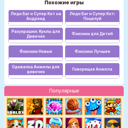
Похожие игры
Леди Баг и Супер Кот на
Леди Баг и Супер Кот:
Андроид
Поцелуй
Разукрашки: Куклы для
Фиксики для Детей
Девочек
Фиксики Новые
Фиксики Лучшее
Одевалка Анжелы для
Говорящая Анжела
девочек
Популярные