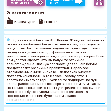
МОИ ИГРЫ
ИГРА
Управление в игре
Клавиатурой
Мышкой
В динамичной бегалке Blob Runner 3D под вашей опекой
окажется необычный бегун - это человечек, состоящий из
жидкостей. Так что главная задача, которая будет стоять
перед вами: довести его до финиша не только не
расплескав по локации, но ещё и увеличив в размерах. Если
вам удастся сделать это, вы получите отличное
вознаграждение. Главную опасность для вашего бегуна
представляют различные препятствия. Берегитесь
столкновений с ними, иначе ваш человечек рискует
потерять конечности, а то и вовсе - голову! Чтобы
восстановить его потери - успевайте подбирать по пути
капли, разбросанные по всей протяженности пути. Так вы
не только восстановите то, что ухитрились потерять, но и
постепенно будете увеличивать его в размерах, а
пропорционально ним будет расти и ваше
вознаграждение.