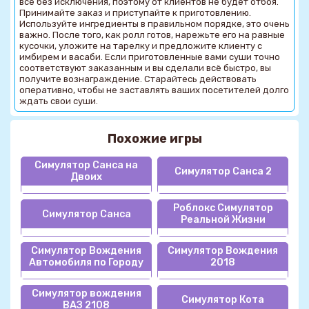
все без исключения, поэтому от клиентов не будет отбоя.
Принимайте заказ и приступайте к приготовлению.
Используйте ингредиенты в правильном порядке, это очень
важно. После того, как ролл готов, нарежьте его на равные
кусочки, уложите на тарелку и предложите клиенту с
имбирем и васаби. Если приготовленные вами суши точно
соответствуют заказанным и вы сделали всё быстро, вы
получите вознаграждение. Старайтесь действовать
оперативно, чтобы не заставлять ваших посетителей долго
ждать свои суши.
Похожие игры
Симулятор Санса на
Симулятор Санса 2
Двоих
Роблокс Симулятор
Симулятор Санса
Реальной Жизни
Симулятор Вождения
Симулятор Вождения
Автомобиля по Городу
2018
Симулятор вождения
Симулятор Кота
ВАЗ 2108