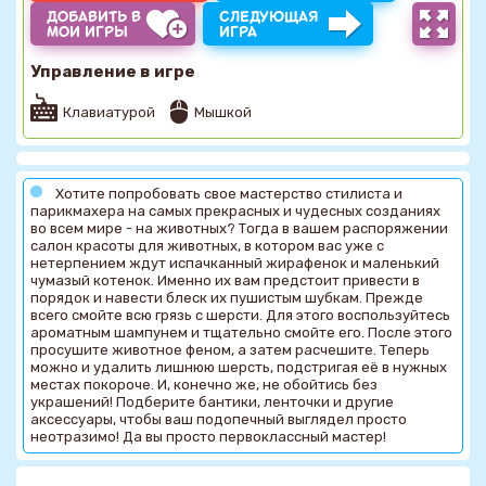
ДОБАВИТЬ В
СЛЕДУЮЩАЯ
МОИ ИГРЫ
ИГРА
Управление в игре
Клавиатурой
Мышкой
Хотите попробовать свое мастерство стилиста и
парикмахера на самых прекрасных и чудесных созданиях
во всем мире - на животных? Тогда в вашем распоряжении
салон красоты для животных, в котором вас уже с
нетерпением ждут испачканный жирафенок и маленький
чумазый котенок. Именно их вам предстоит привести в
порядок и навести блеск их пушистым шубкам. Прежде
всего смойте всю грязь с шерсти. Для этого воспользуйтесь
ароматным шампунем и тщательно смойте его. После этого
просушите животное феном, а затем расчешите. Теперь
можно и удалить лишнюю шерсть, подстригая её в нужных
местах покороче. И, конечно же, не обойтись без
украшений! Подберите бантики, ленточки и другие
аксессуары, чтобы ваш подопечный выглядел просто
неотразимо! Да вы просто первоклассный мастер!