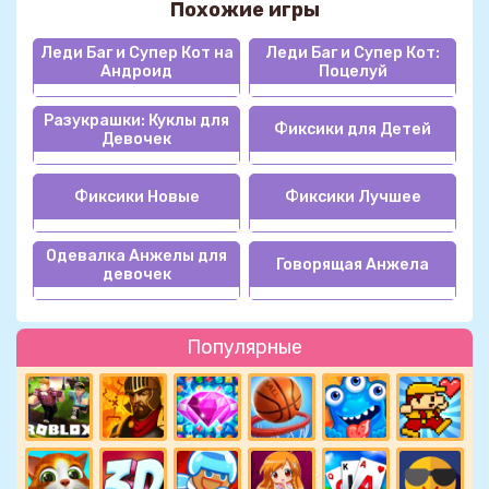
Похожие игры
Леди Баг и Супер Кот на
Леди Баг и Супер Кот:
Андроид
Поцелуй
Разукрашки: Куклы для
Фиксики для Детей
Девочек
Фиксики Новые
Фиксики Лучшее
Одевалка Анжелы для
Говорящая Анжела
девочек
Популярные