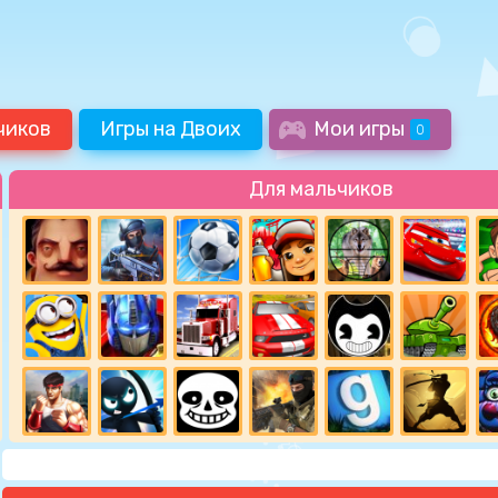
чиков
Игры на Двоих
Мои игры
0
Для мальчиков