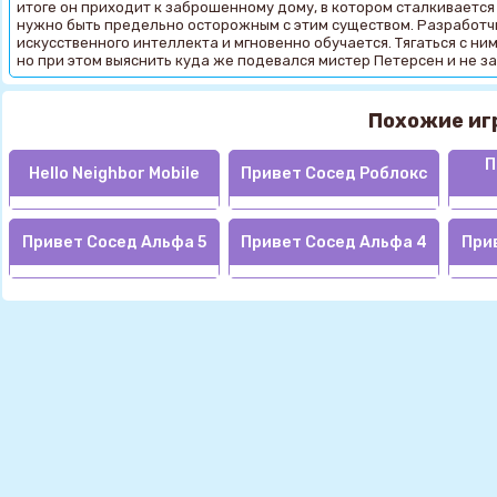
итоге он приходит к заброшенному дому, в котором сталкиваетс
нужно быть предельно осторожным с этим существом. Разработч
искусственного интеллекта и мгновенно обучается. Тягаться с ним
но при этом выяснить куда же подевался мистер Петерсен и не зат
Похожие иг
П
Hello Neighbor Mobile
Привет Сосед Роблокс
Привет Сосед Альфа 5
Привет Сосед Альфа 4
При