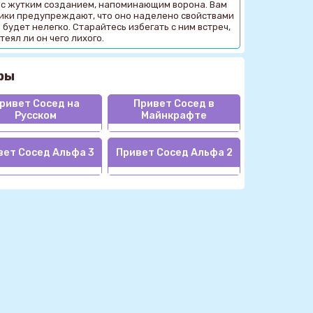
я с жутким созданием, напоминающим ворона. Вам
ики предупреждают, что оно наделено свойствами
 будет нелегко. Старайтесь избегать с ним встреч,
еял ли он чего лихого.
ры
ривет Сосед на
Привет Сосед в
Русском
Майнкрафте
вет Сосед Альфа 3
Привет Сосед Альфа 2