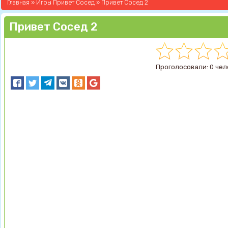
Главная
»
Игры Привет Сосед
» Привет Сосед 2
Привет Сосед 2
Проголосовали: 0 чел