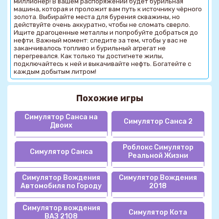
миллионер! В вашем распоряжении будет бурильная
машина, которая и проложит вам путь к источнику чёрного
золота. Выбирайте места для бурения скважины, но
действуйте очень аккуратно, чтобы не сломать сверло.
Ищите драгоценные металлы и попробуйте добраться до
нефти. Важный момент: следите за тем, чтобы у вас не
заканчивалось топливо и бурильный агрегат не
перегревался. Как только ты достигнете жилы,
подключайтесь к ней и выкачивайте нефть. Богатейте с
каждым добытым литром!
Похожие игры
Симулятор Санса на
Симулятор Санса 2
Двоих
Роблокс Симулятор
Симулятор Санса
Реальной Жизни
Симулятор Вождения
Симулятор Вождения
Автомобиля по Городу
2018
Симулятор вождения
Симулятор Кота
ВАЗ 2108