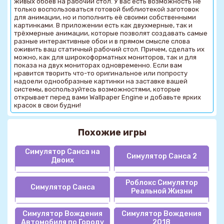
живых обоев на рабочий стол. У вас есть возможность не
только воспользоваться готовой библиотекой заготовок
для анимации, но и пополнить её своими собственными
картинками. В приложении есть как двухмерные, так и
трёхмерные анимации, которые позволят создавать самые
разные интерактивные обои и в прямом смысле слова
оживить ваш статичный рабочий стол. Причем, сделать их
можно, как для широкоформатных мониторов, так и для
показа на двух мониторах одновременно. Если вам
нравится творить что-то оригинальное или попросту
надоели однообразные картинки на заставке вашей
системы, воспользуйтесь возможностями, которые
открывает перед вами Wallpaper Engine и добавьте ярких
красок в свои будни!
Похожие игры
Симулятор Санса на
Симулятор Санса 2
Двоих
Роблокс Симулятор
Симулятор Санса
Реальной Жизни
Симулятор Вождения
Симулятор Вождения
Автомобиля по Городу
2018