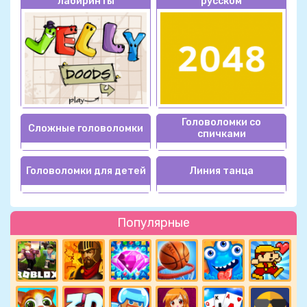
лабиринты
русском
Головоломки со
Сложные головоломки
спичками
Головоломки для детей
Линия танца
Популярные