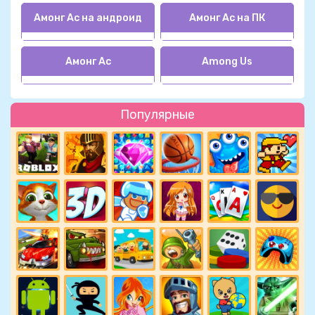
Амонг Ас на андроид
Амонг Ас на ПК
Амонг Ас
Among Us
Популярные