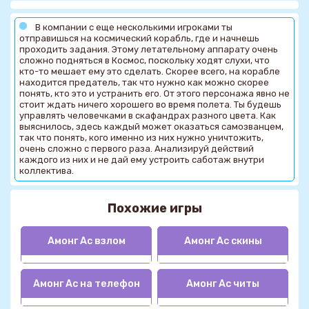
В компании с еще несколькими игроками ты
отправишься на космический корабль, где и начнешь
проходить задания. Этому летательному аппарату очень
сложно подняться в Космос, поскольку ходят слухи, что
кто-то мешает ему это сделать. Скорее всего, на корабле
находится предатель, так что нужно как можно скорее
понять, кто это и устранить его. От этого персонажа явно не
стоит ждать ничего хорошего во время полета. Ты будешь
управлять человечками в скафандрах разного цвета. Как
выяснилось, здесь каждый может оказаться самозванцем,
так что понять, кого именно из них нужно уничтожить,
очень сложно с первого раза. Анализируй действий
каждого из них и не дай ему устроить саботаж внутри
коллектива.
Похожие игры
Амонг Ас взлом
Амонг Ас скины
Амонг Ас на телефон
Амонг Ас читы