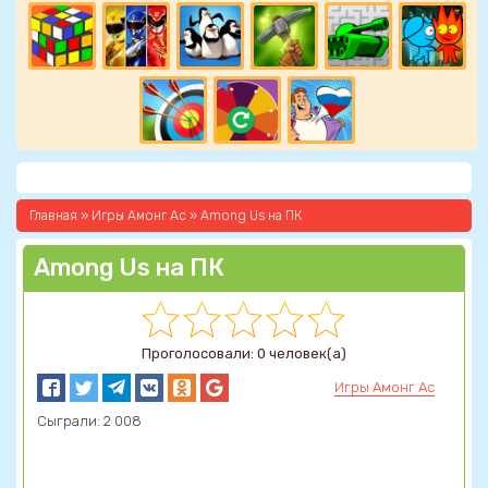
Главная
»
Игры Амонг Ас
» Among Us на ПК
Among Us на ПК
Проголосовали: 0 человек(а)
Игры Амонг Ас
Сыграли: 2 008