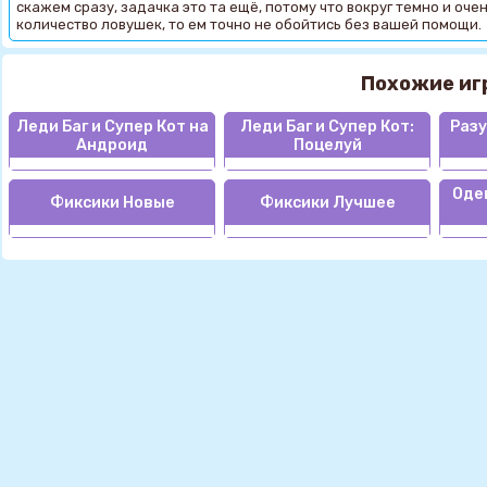
скажем сразу, задачка это та ещё, потому что вокруг темно и оче
количество ловушек, то ем точно не обойтись без вашей помощи.
Похожие иг
Леди Баг и Супер Кот на
Леди Баг и Супер Кот:
Разу
Андроид
Поцелуй
Оде
Фиксики Новые
Фиксики Лучшее