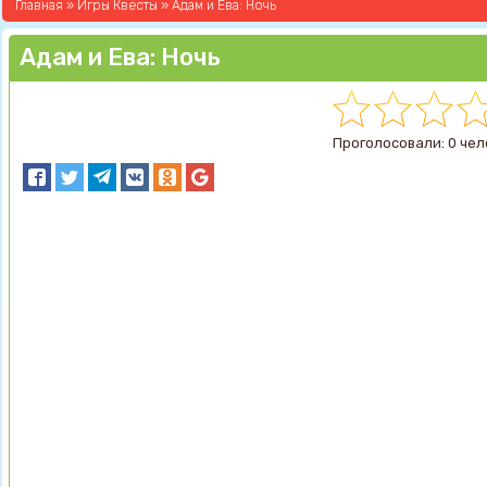
Главная
»
Игры Квесты
» Адам и Ева: Ночь
Адам и Ева: Ночь
Проголосовали: 0 чел