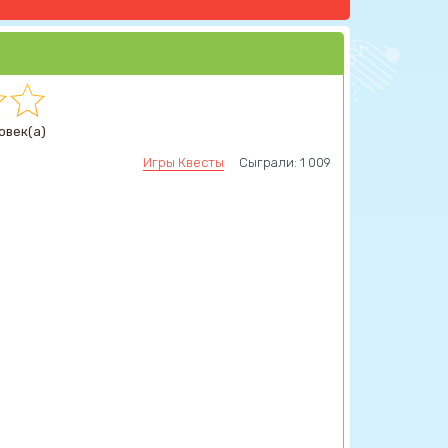
овек(а)
Игры Квесты
Сыграли: 1 009