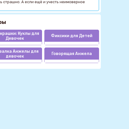
нь страшно. А если ещё и учесть неимоверное
ры
крашки: Куклы для
Фиксики для Детей
Девочек
валка Анжелы для
Говорящая Анжела
девочек