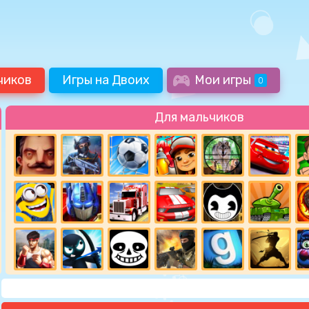
чиков
Игры на Двоих
Мои игры
0
Для мальчиков