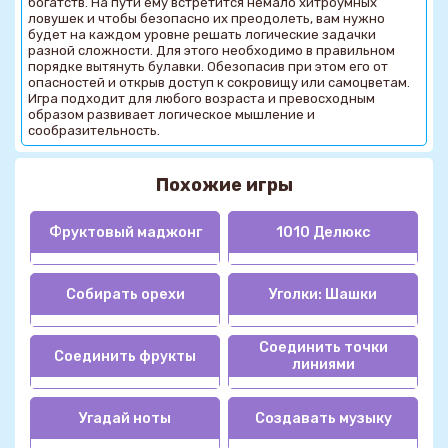
богатств. На пути ему встретится немало хитроумных
ловушек и чтобы безопасно их преодолеть, вам нужно
будет на каждом уровне решать логические задачки
разной сложности. Для этого необходимо в правильном
порядке вытянуть булавки. Обезопасив при этом его от
опасностей и открыв доступ к сокровищу или самоцветам.
Игра подходит для любого возраста и превосходным
образом развивает логическое мышление и
сообразительность.
Похожие игры
Фруктовый маджонг
1010 Делюкс
Собирать орехи
Уголки: Шашки
Соединить точки
Соединить фрукты
линиями
Угадай ноты
Создавать музыку