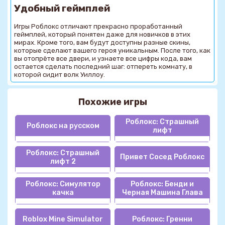
Удобный геймплей
Игры Роблокс отличают прекрасно проработанный
геймплей, который понятен даже для новичков в этих
мирах. Кроме того, вам будут доступны разные скины,
которые сделают вашего героя уникальным. После того, как
вы отопрёте все двери, и узнаете все цифры кода, вам
остается сделать последний шаг: отпереть комнату, в
которой сидит волк Уиллоу.
Похожие игры
Роблокс: Страшный
Роблокс на русском
лифт
Роблокс: Страшный
Привет Сосед Роблокс
лифт 2
Роблокс: Симулятор
Роблокс: Бенди и
качка
Черная Машина Глава
Roblox Mine Simulator
Роблокс: Гренни