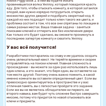
Roblox Piggy Book 2. В ней вы будете искать
провинившегося волка Уиллоу, который повадился красть
еду. Для того, чтобы отыскать комнату, в которой затаился
злодей, вам нужно изрядно потрудиться, открыть
множество других дверей и подобрать секретный код. К
каждой из них подходит только ключ такого же цвета, и
проблема состоит в том, что все они спрятаны по локации в
самых разных местах. Ваша главная задача - заняться
поисками ключей и отпереть все без исключения двери.
Как только это будет сделано, вы сможете проникнуть в
последнюю запертую комнату и схватить Уиллоу.
У вас всё получится!
Разработчики постарались на славу и им удалось создать
очень увлекательный квест. Не теряйте времени и скорее
отправляйтесь на поиски ключей. Главная сложность в
прохождении - вы можете за один раз использовать лишь
один ключа, а это значит, что беря один, вы оставляете на
том месте другой. Поэтому очень важно помнить, в какой
именно комнате вы оставили определенный цвет. Если вы
превосходно ориентируетесь в пространстве и у вас
отличная память, вы с легкостью пройдете это задание.
Если же вы не являетесь обладателем ни первого, ни
второго навыка, вам будет чуть сложнее быстро завершить
миссию, потому что придется по новой отыскивать все
ключи и предметы.