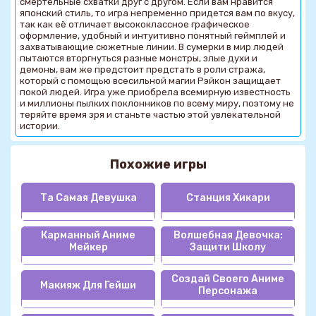
смертельные схватки друг с другом. Если вам нравится
японский стиль, то игра непременно придется вам по вкусу,
так как её отличает высококлассное графическое
оформление, удобный и интуитивно понятный геймплей и
захватывающие сюжетные линии. В сумерки в мир людей
пытаются вторгнуться разные монстры, злые духи и
демоны, вам же предстоит предстать в роли стража,
который с помощью всесильной магии Рэйкон защищает
покой людей. Игра уже приобрела всемирную известность
и миллионы пылких поклонников по всему миру, поэтому не
теряйте время зря и станьте частью этой увлекательной
истории.
Похожие игры
Та Самая Девушка
Станция Хикари
Карманный Аниме
Волшебная Девочка:
Мейкер
Защити Школу
Создай Своего Аниме
Макияж Для Гейши
Персонажа