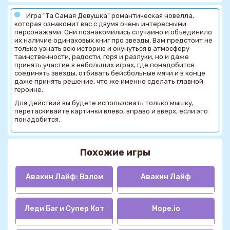
Игра "Та Самая Девушка" романтическая новелла,
которая ознакомит вас с двумя очень интересными
персонажами. Они познакомились случайно и объединило
их наличие одинаковых книг про звезды. Вам предстоит не
только узнать всю историю и окунуться в атмосферу
таинственности, радости, горя и разлуки, но и даже
принять участие в небольших играх, где понадобится
соединять звезды, отбивать бейсбольные мячи и в конце
даже принять решение, что же именно сделать главной
героине.
Для действий вы будете использовать только мышку,
перетаскивайте картинки влево, вправо и вверх, если это
понадобится.
Похожие игры
Авакин Лайф: Взлом
Авакин Лайф
Леди Баг и Супер Кот
Mope.io