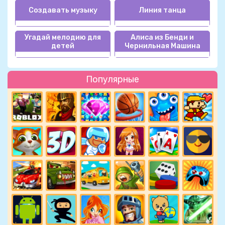
Создавать музыку
Линия танца
Угадай мелодию для
Алиса из Бенди и
детей
Чернильная Машина
Популярные